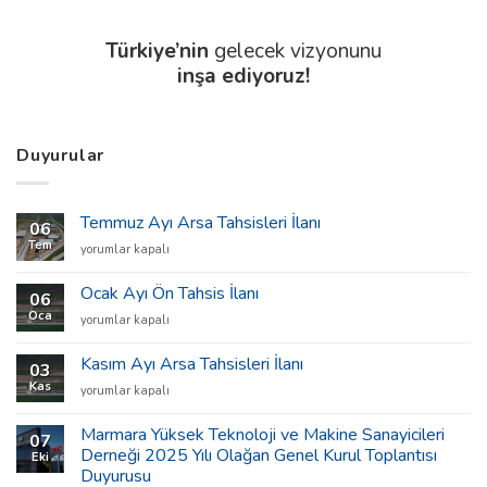
Türkiye’nin
gelecek vizyonunu
inşa ediyoruz!
Duyurular
Temmuz Ayı Arsa Tahsisleri İlanı
06
Tem
Temmuz
yorumlar kapalı
Ayı
Arsa
Ocak Ayı Ön Tahsis İlanı
06
Tahsisleri
Oca
Ocak
yorumlar kapalı
İlanı
Ayı
için
Ön
Kasım Ayı Arsa Tahsisleri İlanı
03
Tahsis
Kas
Kasım
yorumlar kapalı
İlanı
Ayı
için
Arsa
Marmara Yüksek Teknoloji ve Makine Sanayicileri
07
Tahsisleri
Derneği 2025 Yılı Olağan Genel Kurul Toplantısı
Eki
İlanı
Duyurusu
için