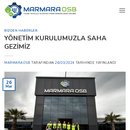
İçeriğe
atla
BIZDEN HABERLER
YÖNETİM KURULUMUZLA SAHA
GEZİMİZ
MARMARAOSB
TARAFINDAN
26/03/2024
TARIHINDE YAYINLANDI
26
Mar