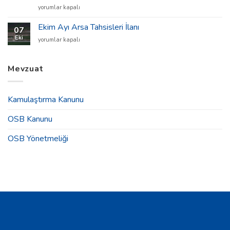
Marmara
yorumlar kapalı
Yüksek
Teknoloji
Ekim Ayı Arsa Tahsisleri İlanı
07
ve
Eki
Ekim
yorumlar kapalı
Makine
Ayı
Sanayicileri
Arsa
Derneği
Tahsisleri
Mevzuat
2025
İlanı
Yılı
için
Olağan
Genel
Kamulaştırma Kanunu
Kurul
Toplantısı
OSB Kanunu
Duyurusu
için
OSB Yönetmeliği