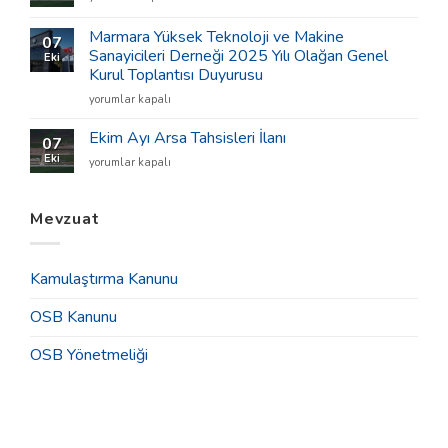
Ayı
için
Arsa
Marmara Yüksek Teknoloji ve Makine
07
Tahsisleri
Sanayicileri Derneği 2025 Yılı Olağan Genel
Eki
İlanı
Kurul Toplantısı Duyurusu
için
Marmara
yorumlar kapalı
Yüksek
Teknoloji
Ekim Ayı Arsa Tahsisleri İlanı
07
ve
Eki
Ekim
yorumlar kapalı
Makine
Ayı
Sanayicileri
Arsa
Derneği
Tahsisleri
Mevzuat
2025
İlanı
Yılı
için
Olağan
Genel
Kamulaştırma Kanunu
Kurul
Toplantısı
OSB Kanunu
Duyurusu
için
OSB Yönetmeliği