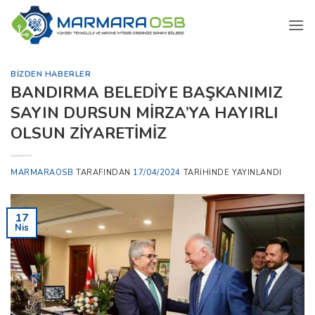
İçeriğe
atla
BIZDEN HABERLER
BANDIRMA BELEDİYE BAŞKANIMIZ
SAYIN DURSUN MİRZA’YA HAYIRLI
OLSUN ZİYARETİMİZ
MARMARAOSB
TARAFINDAN
17/04/2024
TARIHINDE YAYINLANDI
17
Nis