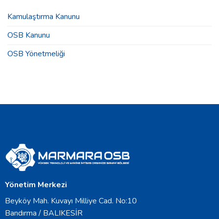
için
Olağan
Genel
Kamulaştırma Kanunu
Kurul
Toplantısı
OSB Kanunu
Duyurusu
için
OSB Yönetmeliği
Yönetim Merkezi
Beyköy Mah. Kuvayı Milliye Cad. No:10
Bandırma / BALIKESİR