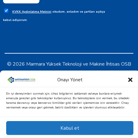
KVKK Aydınlatma Metnini
okudum, anladım ve şartları açıkça
kabul ediyorum.
© 2026 Marmara Yüksek Teknoloji ve Makine İhtisas OSB
KVKK Aydınlatma Metni
-
Çerez Politikası
Onayı Yönet
En iyi deneyimleri sunmak için, cihaz bilgilerini saklamak ve/veya bunlara erişmek
amacıyla çerezler gibi teknolojiler kullanıyoruz. Bu teknolojilere izin vermek, bu sitedeki
tarama davranışı veya benzersiz kimlikler gibi verileri işlememize izin verecektir. Onay
vermemek veya onayı geri çekmek, belirli özellikleri ve işlevleri olumsuz etkileyebilir.
Kabul et
Design & Development by