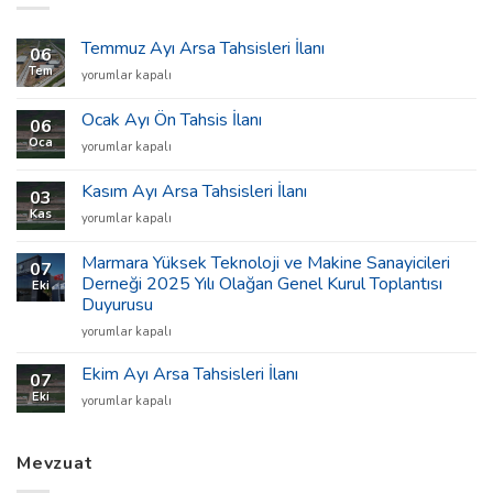
Temmuz Ayı Arsa Tahsisleri İlanı
06
Tem
Temmuz
yorumlar kapalı
Ayı
Arsa
Ocak Ayı Ön Tahsis İlanı
06
Tahsisleri
Oca
Ocak
yorumlar kapalı
İlanı
Ayı
için
Ön
Kasım Ayı Arsa Tahsisleri İlanı
03
Tahsis
Kas
Kasım
yorumlar kapalı
İlanı
Ayı
için
Arsa
Marmara Yüksek Teknoloji ve Makine Sanayicileri
07
Tahsisleri
Derneği 2025 Yılı Olağan Genel Kurul Toplantısı
Eki
İlanı
Duyurusu
için
Marmara
yorumlar kapalı
Yüksek
Teknoloji
Ekim Ayı Arsa Tahsisleri İlanı
07
ve
Eki
Ekim
yorumlar kapalı
Makine
Ayı
Sanayicileri
Arsa
Derneği
Tahsisleri
Mevzuat
2025
İlanı
Yılı