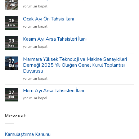
06
Tem
Temmuz
yorumlar kapalı
Ayı
Arsa
Ocak Ayı Ön Tahsis İlanı
06
Tahsisleri
Oca
Ocak
yorumlar kapalı
İlanı
Ayı
için
Ön
Kasım Ayı Arsa Tahsisleri İlanı
03
Tahsis
Kas
Kasım
yorumlar kapalı
İlanı
Ayı
için
Arsa
Marmara Yüksek Teknoloji ve Makine Sanayicileri
07
Tahsisleri
Derneği 2025 Yılı Olağan Genel Kurul Toplantısı
Eki
İlanı
Duyurusu
için
Marmara
yorumlar kapalı
Yüksek
Teknoloji
Ekim Ayı Arsa Tahsisleri İlanı
07
ve
Eki
Ekim
yorumlar kapalı
Makine
Ayı
Sanayicileri
Arsa
Derneği
Tahsisleri
Mevzuat
2025
İlanı
Yılı
için
Olağan
Genel
Kamulaştırma Kanunu
Kurul