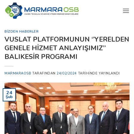
İçeriğe
atla
BIZDEN HABERLER
VUSLAT PLATFORMUNUN ‘’YERELDEN
GENELE HİZMET ANLAYIŞIMIZ’’
BALIKESİR PROGRAMI
MARMARAOSB
TARAFINDAN
24/02/2024
TARIHINDE YAYINLANDI
24
Şub