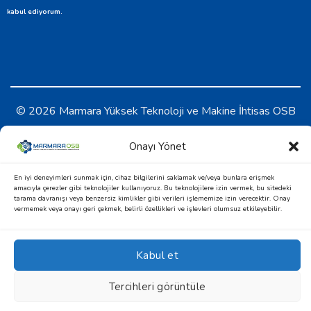
kabul ediyorum.
© 2026 Marmara Yüksek Teknoloji ve Makine İhtisas OSB
KVKK Aydınlatma Metni
-
Çerez Politikası
Onayı Yönet
En iyi deneyimleri sunmak için, cihaz bilgilerini saklamak ve/veya bunlara erişmek
amacıyla çerezler gibi teknolojiler kullanıyoruz. Bu teknolojilere izin vermek, bu sitedeki
tarama davranışı veya benzersiz kimlikler gibi verileri işlememize izin verecektir. Onay
vermemek veya onayı geri çekmek, belirli özellikleri ve işlevleri olumsuz etkileyebilir.
Kabul et
Design & Development by
Tercihleri görüntüle