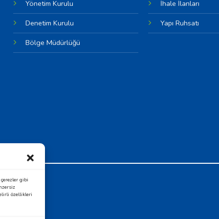
Yönetim Kurulu
İhale İlanları
Denetim Kurulu
Yapı Ruhsatı
Bölge Müdürlüğü
OSB
çerezler gibi
nzersiz
rli özellikleri