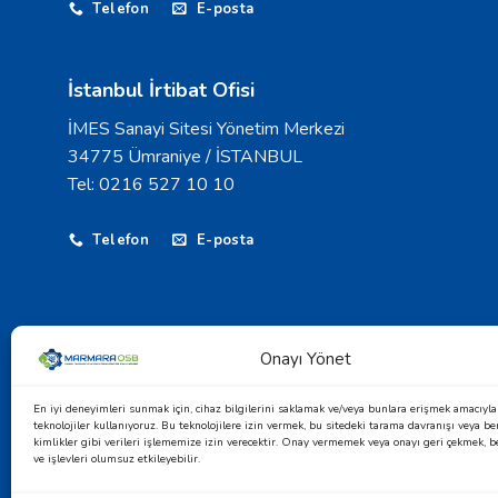
Telefon
E-posta
İstanbul İrtibat Ofisi
İMES Sanayi Sitesi Yönetim Merkezi
34775 Ümraniye / İSTANBUL
Tel: 0216 527 10 10
Telefon
E-posta
Onayı Yönet
© 2026 Marmara Yüksek Teknoloji ve Makine İhtisas 
En iyi deneyimleri sunmak için, cihaz bilgilerini saklamak ve/veya bunlara erişmek amacıyla 
teknolojiler kullanıyoruz. Bu teknolojilere izin vermek, bu sitedeki tarama davranışı veya be
kimlikler gibi verileri işlememize izin verecektir. Onay vermemek veya onayı geri çekmek, beli
KVKK Aydınlatma Metni
-
Çerez Politikası
ve işlevleri olumsuz etkileyebilir.