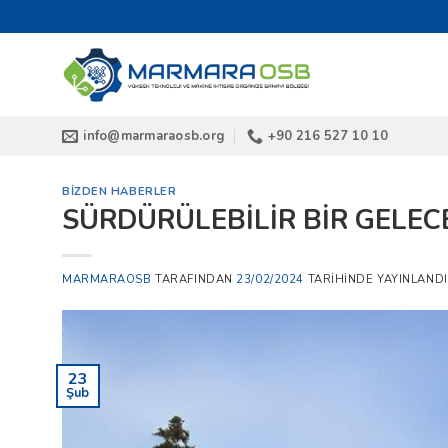
İçeriğe
atla
info@marmaraosb.org
+90 216 527 10 10
BIZDEN HABERLER
SÜRDÜRÜLEBİLİR BİR GELECE
MARMARAOSB
TARAFINDAN
23/02/2024
TARIHINDE YAYINLANDI
23
Şub