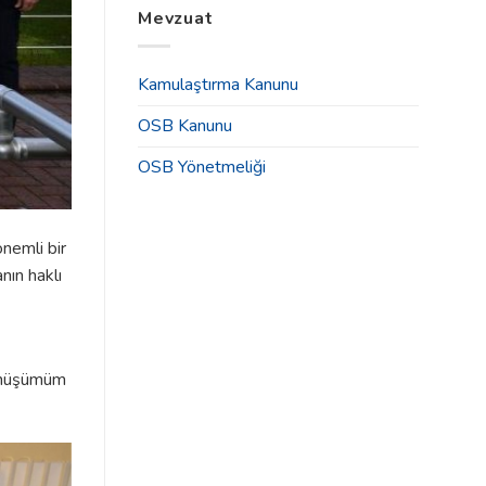
Tahsisleri
Mevzuat
2025
İlanı
Yılı
için
Olağan
Genel
Kamulaştırma Kanunu
Kurul
Toplantısı
OSB Kanunu
Duyurusu
için
OSB Yönetmeliği
nemli bir
nın haklı
dönüşümüm