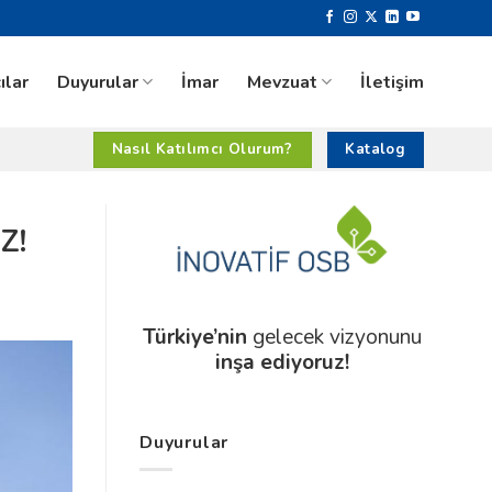
ılar
Duyurular
İmar
Mevzuat
İletişim
Nasıl Katılımcı Olurum?
Katalog
Z!
Türkiye’nin
gelecek vizyonunu
inşa ediyoruz!
Duyurular