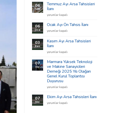
Temmuz Ayı Arsa Tahsisleri
06
İlanı
Tem
Temmuz
yorumlar kapalı
Ayı
Arsa
Ocak Ayı Ön Tahsis İlanı
06
Tahsisleri
Oca
Ocak
yorumlar kapalı
İlanı
Ayı
için
Ön
Kasım Ayı Arsa Tahsisleri
03
Tahsis
İlanı
Kas
İlanı
Kasım
için
yorumlar kapalı
Ayı
Arsa
Marmara Yüksek Teknoloji
07
Tahsisleri
ve Makine Sanayicileri
Eki
İlanı
Derneği 2025 Yılı Olağan
için
Genel Kurul Toplantısı
Duyurusu
Marmara
yorumlar kapalı
Yüksek
Teknoloji
Ekim Ayı Arsa Tahsisleri İlanı
07
ve
Eki
Ekim
yorumlar kapalı
Makine
Ayı
Sanayicileri
Arsa
Derneği