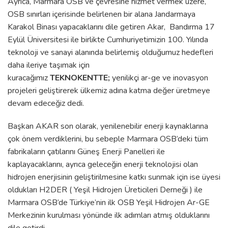
Ayrıca, Marmara OSB ve çevresine hizmet vermek üzere,
OSB sınırları içerisinde belirlenen bir alana Jandarmaya
Karakol Binası yapacaklarını dile getiren Akar, Bandırma 17
Eylül Üniversitesi ile birlikte Cumhuriyetimizin 100. Yılında
teknoloji ve sanayi alanında belirlemiş olduğumuz hedefleri
daha ileriye taşımak için
kuracağımız
TEKNOKENTTE;
yenilikçi ar-ge ve inovasyon
projeleri geliştirerek ülkemiz adına katma değer üretmeye
devam edeceğiz dedi.
Başkan AKAR son olarak, yenilenebilir enerji kaynaklarına
çok önem verdiklerini, bu sebeple Marmara OSB’deki tüm
fabrikaların çatılarını Güneş Enerji Panelleri ile
kaplayacaklarını, ayrıca geleceğin enerji teknolojisi olan
hidrojen enerjisinin geliştirilmesine katkı sunmak için ise üyesi
oldukları H2DER ( Yeşil Hidrojen Üreticileri Derneği ) ile
Marmara OSB’de Türkiye’nin ilk OSB Yeşil Hidrojen Ar-GE
Merkezinin kurulması yönünde ilk adımları atmış olduklarını