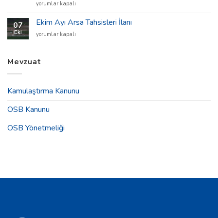
Marmara
yorumlar kapalı
Yüksek
Teknoloji
Ekim Ayı Arsa Tahsisleri İlanı
07
ve
Eki
Ekim
yorumlar kapalı
Makine
Ayı
Sanayicileri
Arsa
Derneği
Tahsisleri
Mevzuat
2025
İlanı
Yılı
için
Olağan
Genel
Kamulaştırma Kanunu
Kurul
Toplantısı
OSB Kanunu
Duyurusu
için
OSB Yönetmeliği