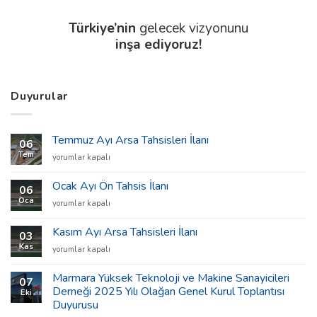
Türkiye’nin
gelecek vizyonunu
inşa ediyoruz!
Duyurular
Temmuz Ayı Arsa Tahsisleri İlanı
06
Tem
Temmuz
yorumlar kapalı
Ayı
Arsa
Ocak Ayı Ön Tahsis İlanı
06
Tahsisleri
Oca
Ocak
yorumlar kapalı
İlanı
Ayı
için
Ön
Kasım Ayı Arsa Tahsisleri İlanı
03
Tahsis
Kas
Kasım
yorumlar kapalı
İlanı
Ayı
için
Arsa
Marmara Yüksek Teknoloji ve Makine Sanayicileri
07
Tahsisleri
Derneği 2025 Yılı Olağan Genel Kurul Toplantısı
Eki
İlanı
Duyurusu
için