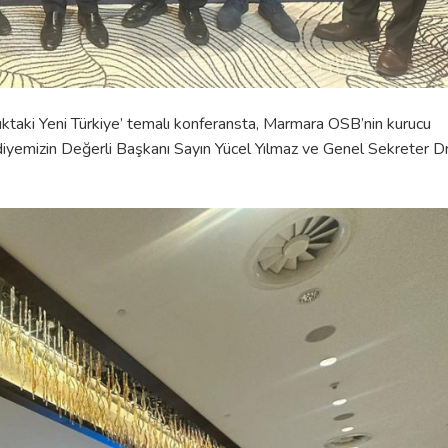
uktaki Yeni Türkiye’ temalı konferansta, Marmara OSB’nin kurucu
ediyemizin Değerli Başkanı Sayın Yücel Yılmaz ve Genel Sekreter D