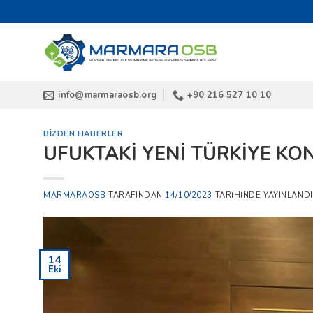
İçeriğe
atla
info@marmaraosb.org
+90 216 527 10 10
BIZDEN HABERLER
UFUKTAKİ YENİ TÜRKİYE KO
MARMARAOSB
TARAFINDAN
14/10/2023
TARIHINDE YAYINLANDI
14
Eki