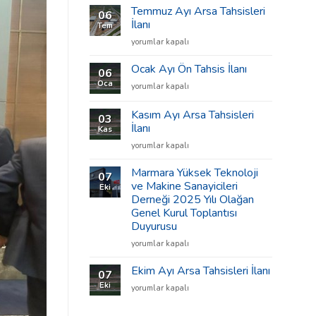
Temmuz Ayı Arsa Tahsisleri
06
İlanı
Tem
Temmuz
yorumlar kapalı
Ayı
Arsa
Ocak Ayı Ön Tahsis İlanı
06
Tahsisleri
Oca
Ocak
yorumlar kapalı
İlanı
Ayı
için
Ön
Kasım Ayı Arsa Tahsisleri
03
Tahsis
İlanı
Kas
İlanı
Kasım
için
yorumlar kapalı
Ayı
Arsa
Marmara Yüksek Teknoloji
07
Tahsisleri
ve Makine Sanayicileri
Eki
İlanı
Derneği 2025 Yılı Olağan
için
Genel Kurul Toplantısı
Duyurusu
Marmara
yorumlar kapalı
Yüksek
Teknoloji
Ekim Ayı Arsa Tahsisleri İlanı
07
ve
Eki
Ekim
yorumlar kapalı
Makine
Ayı
Sanayicileri
Arsa
Derneği