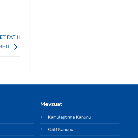
ET FATİH
RETİ
Mevzuat
Kamulaştırma Kanunu
OSB Kanunu