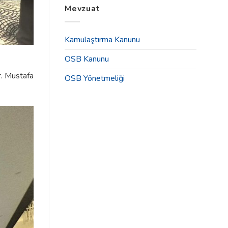
Tahsisleri
Mevzuat
2025
İlanı
Yılı
için
Olağan
Genel
Kamulaştırma Kanunu
Kurul
Toplantısı
OSB Kanunu
Duyurusu
için
r. Mustafa
OSB Yönetmeliği