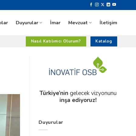
ılar
Duyurular
İmar
Mevzuat
İletişim
Nasıl Katılımcı Olurum?
Katalog
Türkiye’nin
gelecek vizyonunu
inşa ediyoruz!
Duyurular