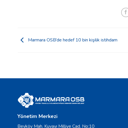
Marmara OSB’de hedef 10 bin kişilik istihdam
Yönetim Merkezi
Beyköy Mah. Kuvayı Milliye Cad. No:10