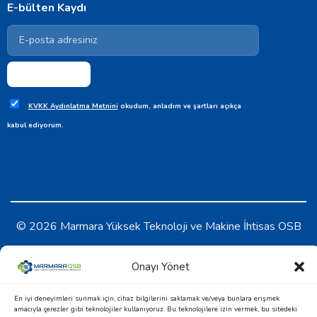
E-bülten Kaydı
KVKK Aydınlatma Metnini
okudum, anladım ve şartları açıkça
kabul ediyorum.
© 2026 Marmara Yüksek Teknoloji ve Makine İhtisas OSB
KVKK Aydınlatma Metni
-
Çerez Politikası
Onayı Yönet
En iyi deneyimleri sunmak için, cihaz bilgilerini saklamak ve/veya bunlara erişmek
amacıyla çerezler gibi teknolojiler kullanıyoruz. Bu teknolojilere izin vermek, bu sitedeki