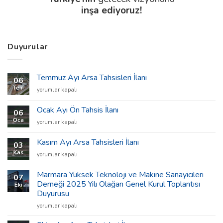
inşa ediyoruz!
Duyurular
Temmuz Ayı Arsa Tahsisleri İlanı
06
Tem
Temmuz
yorumlar kapalı
Ayı
Arsa
Ocak Ayı Ön Tahsis İlanı
06
Tahsisleri
Oca
Ocak
yorumlar kapalı
İlanı
Ayı
için
Ön
Kasım Ayı Arsa Tahsisleri İlanı
03
Tahsis
Kas
Kasım
yorumlar kapalı
İlanı
Ayı
için
Arsa
Marmara Yüksek Teknoloji ve Makine Sanayicileri
07
Tahsisleri
Derneği 2025 Yılı Olağan Genel Kurul Toplantısı
Eki
İlanı
Duyurusu
için
Marmara
yorumlar kapalı
Yüksek
Teknoloji