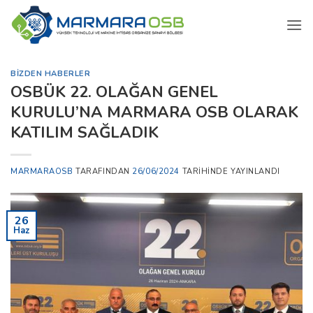
İçeriğe
atla
BIZDEN HABERLER
OSBÜK 22. OLAĞAN GENEL
KURULU’NA MARMARA OSB OLARAK
KATILIM SAĞLADIK
MARMARAOSB
TARAFINDAN
26/06/2024
TARIHINDE YAYINLANDI
26
Haz