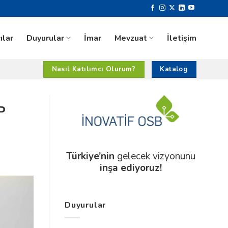
ılar
Duyurular
İmar
Mevzuat
İletişim
Nasıl Katılımcı Olurum?
Katalog
P
Türkiye’nin
gelecek vizyonunu
inşa ediyoruz!
Duyurular