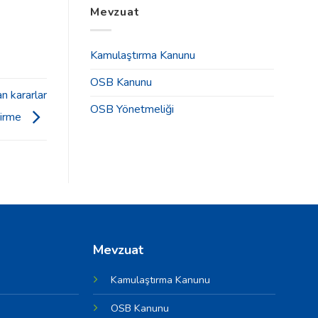
Tahsisleri
Mevzuat
2025
İlanı
Yılı
için
Olağan
Genel
Kamulaştırma Kanunu
Kurul
Toplantısı
OSB Kanunu
Duyurusu
n kararlar
için
OSB Yönetmeliği
dirme
Mevzuat
Kamulaştırma Kanunu
OSB Kanunu