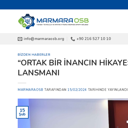
İçeriğe
atla
info@marmaraosb.org
+90 216 527 10 10
BIZDEN HABERLER
“ORTAK BİR İNANCIN HİKAYES
LANSMANI
MARMARAOSB
TARAFINDAN
15/02/2024
TARIHINDE YAYINLANDI
15
Şub