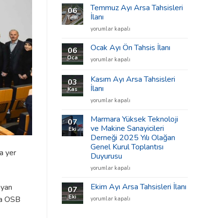
Temmuz Ayı Arsa Tahsisleri
06
İlanı
Tem
Temmuz
yorumlar kapalı
Ayı
Arsa
Ocak Ayı Ön Tahsis İlanı
06
Tahsisleri
Oca
Ocak
yorumlar kapalı
İlanı
Ayı
için
Ön
Kasım Ayı Arsa Tahsisleri
03
Tahsis
İlanı
Kas
İlanı
Kasım
için
yorumlar kapalı
Ayı
Arsa
Marmara Yüksek Teknoloji
07
Tahsisleri
ve Makine Sanayicileri
Eki
İlanı
Derneği 2025 Yılı Olağan
için
Genel Kurul Toplantısı
a yer
Duyurusu
Marmara
yorumlar kapalı
Yüksek
Teknoloji
Ekim Ayı Arsa Tahsisleri İlanı
ayan
07
ve
Eki
ara OSB
Ekim
yorumlar kapalı
Makine
Ayı
Sanayicileri
Arsa
Derneği