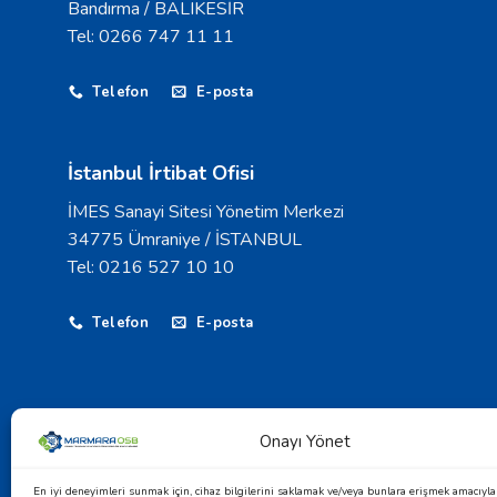
Bandırma / BALIKESİR
Tel: 0266 747 11 11
Telefon
E-posta
İstanbul İrtibat Ofisi
İMES Sanayi Sitesi Yönetim Merkezi
34775 Ümraniye / İSTANBUL
Tel: 0216 527 10 10
Telefon
E-posta
Onayı Yönet
© 2026 Marmara Yüksek Teknoloji ve Makine İhtisas 
En iyi deneyimleri sunmak için, cihaz bilgilerini saklamak ve/veya bunlara erişmek amacıyla 