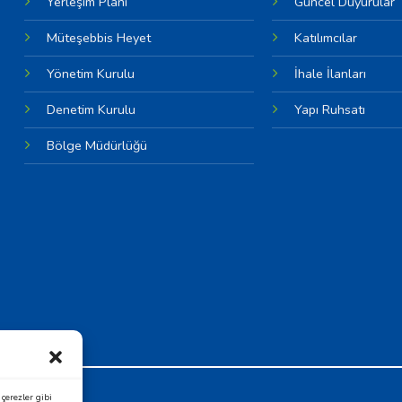
Yerleşim Planı
Güncel Duyurular
Müteşebbis Heyet
Katılımcılar
Yönetim Kurulu
İhale İlanları
Denetim Kurulu
Yapı Ruhsatı
Bölge Müdürlüğü
OSB
çerezler gibi