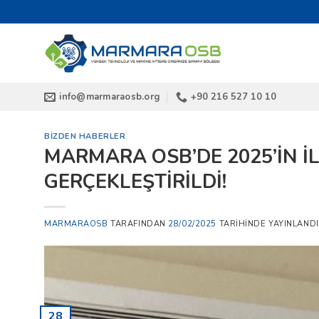
İçeriğe
atla
info@marmaraosb.org
+90 216 527 10 10
BIZDEN HABERLER
MARMARA OSB’DE 2025’İN İ
GERÇEKLEŞTİRİLDİ!
MARMARAOSB
TARAFINDAN
28/02/2025
TARIHINDE YAYINLANDI
28