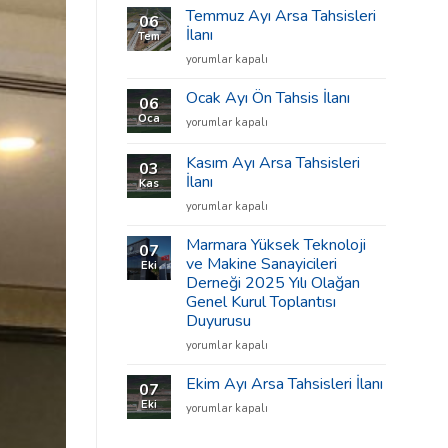
Temmuz Ayı Arsa Tahsisleri
06
İlanı
Tem
Temmuz
yorumlar kapalı
Ayı
Arsa
Ocak Ayı Ön Tahsis İlanı
06
Tahsisleri
Oca
Ocak
yorumlar kapalı
İlanı
Ayı
için
Ön
Kasım Ayı Arsa Tahsisleri
03
Tahsis
İlanı
Kas
İlanı
Kasım
için
yorumlar kapalı
Ayı
Arsa
Marmara Yüksek Teknoloji
07
Tahsisleri
ve Makine Sanayicileri
Eki
İlanı
Derneği 2025 Yılı Olağan
için
Genel Kurul Toplantısı
Duyurusu
Marmara
yorumlar kapalı
Yüksek
Teknoloji
Ekim Ayı Arsa Tahsisleri İlanı
07
ve
Eki
Ekim
yorumlar kapalı
Makine
Ayı
Sanayicileri
Arsa
Derneği