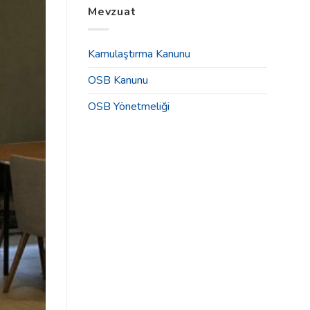
Tahsisleri
Mevzuat
2025
İlanı
Yılı
için
Olağan
Genel
Kamulaştırma Kanunu
Kurul
Toplantısı
OSB Kanunu
Duyurusu
için
OSB Yönetmeliği