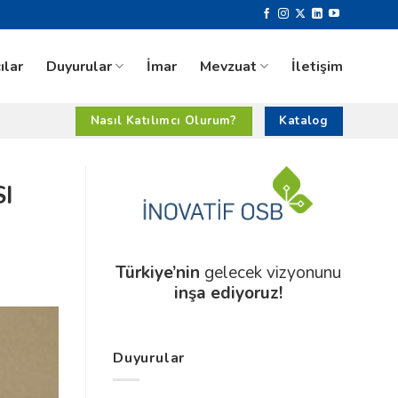
ılar
Duyurular
İmar
Mevzuat
İletişim
Nasıl Katılımcı Olurum?
Katalog
I
Türkiye’nin
gelecek vizyonunu
inşa ediyoruz!
Duyurular