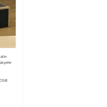
l’ın
ükşehir
a OSB