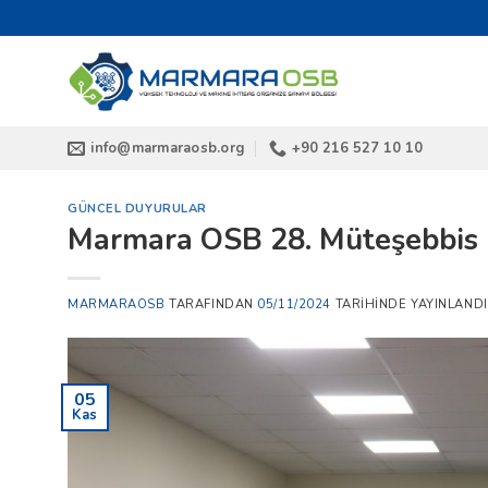
İçeriğe
atla
info@marmaraosb.org
+90 216 527 10 10
GÜNCEL DUYURULAR
Marmara OSB 28. Müteşebbis 
MARMARAOSB
TARAFINDAN
05/11/2024
TARIHINDE YAYINLANDI
05
Kas