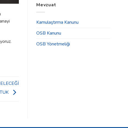
Tahsisleri
Mevzuat
2025
İlanı
Yılı
için
n
Olağan
Genel
anayi
Kamulaştırma Kanunu
Kurul
Toplantısı
OSB Kanunu
Duyurusu
için
yoruz.
OSB Yönetmeliği
GELECEĞİ
TUK