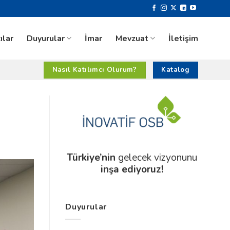
ılar
Duyurular
İmar
Mevzuat
İletişim
Nasıl Katılımcı Olurum?
Katalog
Türkiye’nin
gelecek vizyonunu
inşa ediyoruz!
Duyurular