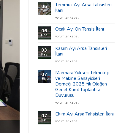
Temmuz Ayı Arsa Tahsisleri
06
İlanı
Tem
Temmuz
yorumlar kapalı
Ayı
Arsa
Ocak Ayı Ön Tahsis İlanı
06
Tahsisleri
Oca
Ocak
yorumlar kapalı
İlanı
Ayı
için
Ön
Kasım Ayı Arsa Tahsisleri
03
Tahsis
İlanı
Kas
İlanı
Kasım
için
yorumlar kapalı
Ayı
Arsa
Marmara Yüksek Teknoloji
07
Tahsisleri
ve Makine Sanayicileri
Eki
İlanı
Derneği 2025 Yılı Olağan
için
Genel Kurul Toplantısı
Duyurusu
Marmara
yorumlar kapalı
Yüksek
Teknoloji
Ekim Ayı Arsa Tahsisleri İlanı
07
ve
Eki
Ekim
yorumlar kapalı
Makine
Ayı
Sanayicileri
Arsa
Derneği