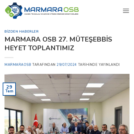
İçeriğe
atla
BIZDEN HABERLER
MARMARA OSB 27. MÜTEŞEBBİS
HEYET TOPLANTIMIZ
MARMARAOSB
TARAFINDAN
29/07/2024
TARIHINDE YAYINLANDI
29
Tem