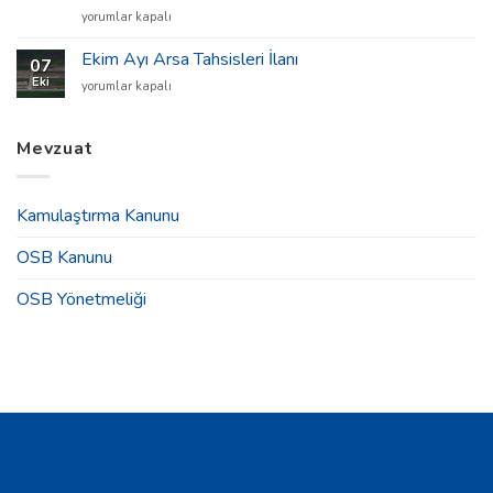
Marmara
yorumlar kapalı
Yüksek
Teknoloji
Ekim Ayı Arsa Tahsisleri İlanı
07
ve
Eki
Ekim
yorumlar kapalı
Makine
Ayı
Sanayicileri
Arsa
Derneği
Tahsisleri
Mevzuat
2025
İlanı
Yılı
için
Olağan
Genel
Kamulaştırma Kanunu
Kurul
Toplantısı
OSB Kanunu
Duyurusu
için
OSB Yönetmeliği