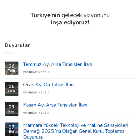
Türkiye’nin
gelecek vizyonunu
inşa ediyoruz!
Duyurular
Temmuz Ayı Arsa Tahsisleri İlanı
06
Tem
Temmuz
yorumlar kapalı
Ayı
Arsa
Ocak Ayı Ön Tahsis İlanı
06
Tahsisleri
Oca
Ocak
yorumlar kapalı
İlanı
Ayı
için
Ön
Kasım Ayı Arsa Tahsisleri İlanı
03
Tahsis
Kas
Kasım
yorumlar kapalı
İlanı
Ayı
için
Arsa
Marmara Yüksek Teknoloji ve Makine Sanayicileri
07
Tahsisleri
Derneği 2025 Yılı Olağan Genel Kurul Toplantısı
Eki
İlanı
Duyurusu
için