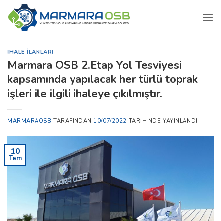
İçeriğe
atla
İHALE İLANLARI
Marmara OSB 2.Etap Yol Tesviyesi
kapsamında yapılacak her türlü toprak
işleri ile ilgili ihaleye çıkılmıştır.
MARMARAOSB
TARAFINDAN
10/07/2022
TARIHINDE YAYINLANDI
10
Tem