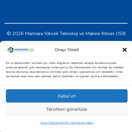
© 2026 Marmara Yüksek Teknoloji ve Makine İhtisas OSB
KVKK Aydınlatma Metni
-
Çerez Politikası
Onayı Yönet
En iyi deneyimleri sunmak için, cihaz bilgilerini saklamak ve/veya bunlara erişmek
amacıyla çerezler gibi teknolojiler kullanıyoruz. Bu teknolojilere izin vermek, bu sitedeki
tarama davranışı veya benzersiz kimlikler gibi verileri işlememize izin verecektir. Onay
vermemek veya onayı geri çekmek, belirli özellikleri ve işlevleri olumsuz etkileyebilir.
Kabul et
Design & Development by
Tercihleri görüntüle
Çerez Politikası
KVKK Aydınlatma Metni