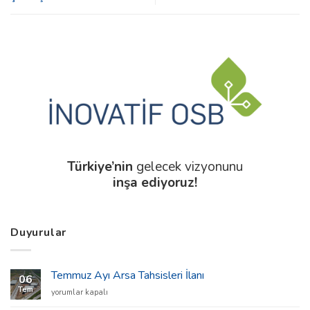
Türkiye’nin
gelecek vizyonunu
inşa ediyoruz!
Duyurular
Temmuz Ayı Arsa Tahsisleri İlanı
06
Tem
Temmuz
yorumlar kapalı
Ayı