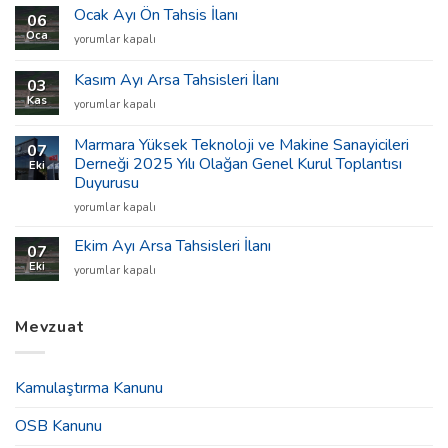
Arsa
Ocak Ayı Ön Tahsis İlanı
06
Tahsisleri
Oca
Ocak
yorumlar kapalı
İlanı
Ayı
için
Ön
Kasım Ayı Arsa Tahsisleri İlanı
03
Tahsis
Kas
Kasım
yorumlar kapalı
İlanı
Ayı
için
Arsa
Marmara Yüksek Teknoloji ve Makine Sanayicileri
07
Tahsisleri
Derneği 2025 Yılı Olağan Genel Kurul Toplantısı
Eki
İlanı
Duyurusu
için
Marmara
yorumlar kapalı
Yüksek
Teknoloji
Ekim Ayı Arsa Tahsisleri İlanı
07
ve
Eki
Ekim
yorumlar kapalı
Makine
Ayı
Sanayicileri
Arsa
Derneği
Tahsisleri
Mevzuat
2025
İlanı
Yılı
için
Olağan
Genel
Kamulaştırma Kanunu
Kurul
Toplantısı
OSB Kanunu
Duyurusu
için