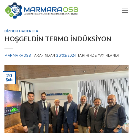
İçeriğe
atla
BIZDEN HABERLER
HOŞGELDİN TERMO İNDÜKSİYON
MARMARAOSB
TARAFINDAN
20/02/2024
TARIHINDE YAYINLANDI
20
Şub