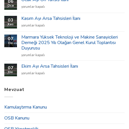
06
Tahsisleri
Oca
Ocak
yorumlar kapalı
İlanı
Ayı
için
Ön
Kasım Ayı Arsa Tahsisleri İlanı
03
Tahsis
Kas
Kasım
yorumlar kapalı
İlanı
Ayı
için
Arsa
Marmara Yüksek Teknoloji ve Makine Sanayicileri
07
Tahsisleri
Derneği 2025 Yılı Olağan Genel Kurul Toplantısı
Eki
İlanı
Duyurusu
için
Marmara
yorumlar kapalı
Yüksek
Teknoloji
Ekim Ayı Arsa Tahsisleri İlanı
07
ve
Eki
Ekim
yorumlar kapalı
Makine
Ayı
Sanayicileri
Arsa
Derneği
Tahsisleri
Mevzuat
2025
İlanı
Yılı
için
Olağan
Genel
Kamulaştırma Kanunu
Kurul
Toplantısı
OSB Kanunu
Duyurusu
için