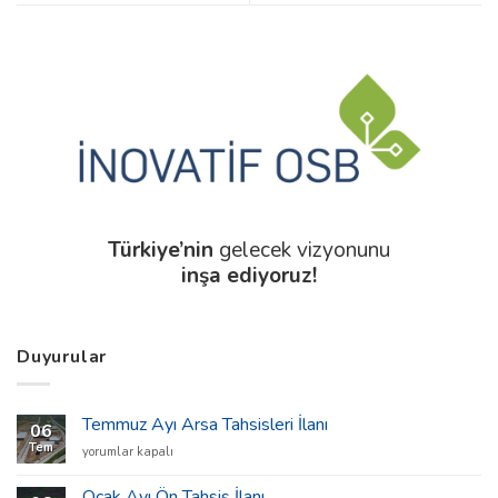
Türkiye’nin
gelecek vizyonunu
inşa ediyoruz!
Duyurular
Temmuz Ayı Arsa Tahsisleri İlanı
06
Tem
Temmuz
yorumlar kapalı
Ayı
Arsa
Ocak Ayı Ön Tahsis İlanı