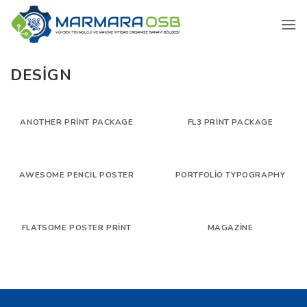
İçeriğe
atla
DESIGN
ANOTHER PRINT PACKAGE
FL3 PRINT PACKAGE
AWESOME PENCIL POSTER
PORTFOLIO TYPOGRAPHY
FLATSOME POSTER PRINT
MAGAZINE