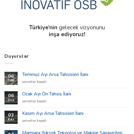
Türkiye’nin
gelecek vizyonunu
inşa ediyoruz!
Duyurular
Temmuz Ayı Arsa Tahsisleri İlanı
06
Tem
Temmuz
yorumlar kapalı
Ayı
Arsa
Ocak Ayı Ön Tahsis İlanı
06
Tahsisleri
Oca
Ocak
yorumlar kapalı
İlanı
Ayı
için
Ön
Kasım Ayı Arsa Tahsisleri İlanı
03
Tahsis
Kas
Kasım
yorumlar kapalı
İlanı
Ayı
için
Arsa
Marmara Yüksek Teknoloji ve Makine Sanayicileri