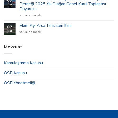
07
Tahsisleri
Derneği 2025 Yılı Olağan Genel Kurul Toplantısı
Eki
İlanı
Duyurusu
için
Marmara
yorumlar kapalı
Yüksek
Teknoloji
Ekim Ayı Arsa Tahsisleri İlanı
07
ve
Eki
Ekim
yorumlar kapalı
Makine
Ayı
Sanayicileri
Arsa
Derneği
Tahsisleri
Mevzuat
2025
İlanı
Yılı
için
Olağan
Genel
Kamulaştırma Kanunu
Kurul
Toplantısı
OSB Kanunu
Duyurusu
için
OSB Yönetmeliği