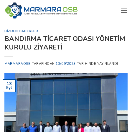
İçeriğe
atla
BIZDEN HABERLER
BANDIRMA TİCARET ODASI YÖNETİM
KURULU ZİYARETİ
MARMARAOSB
TARAFINDAN
13/09/2023
TARIHINDE YAYINLANDI
13
Eyl