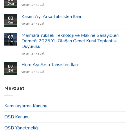
Tahsisleri
Oca
Ocak
yorumlar kapalı
İlanı
Ayı
için
Ön
Kasım Ayı Arsa Tahsisleri İlanı
03
Tahsis
Kas
Kasım
yorumlar kapalı
İlanı
Ayı
için
Arsa
Marmara Yüksek Teknoloji ve Makine Sanayicileri
07
Tahsisleri
Derneği 2025 Yılı Olağan Genel Kurul Toplantısı
Eki
İlanı
Duyurusu
için
Marmara
yorumlar kapalı
Yüksek
Teknoloji
Ekim Ayı Arsa Tahsisleri İlanı
07
ve
Eki
Ekim
yorumlar kapalı
Makine
Ayı
Sanayicileri
Arsa
Derneği
Tahsisleri
Mevzuat
2025
İlanı
Yılı
için
Olağan
Genel
Kamulaştırma Kanunu
Kurul
Toplantısı
OSB Kanunu
Duyurusu
için
OSB Yönetmeliği