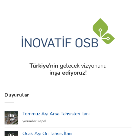
Türkiye’nin
gelecek vizyonunu
inşa ediyoruz!
Duyurular
Temmuz Ayı Arsa Tahsisleri İlanı
06
Tem
Temmuz
yorumlar kapalı
Ayı
Arsa
Ocak Ayı Ön Tahsis İlanı
06