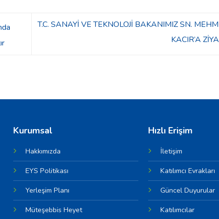
T.C. SANAYİ VE TEKNOLOJİ BAKANIMIZ SN. MEHM
nda
KACIR’A ZİY
ır
Kurumsal
Hızlı Erişim
Hakkımızda
İletişim
EYS Politikası
Katılımcı Evrakları
Yerleşim Planı
Güncel Duyurular
Müteşebbis Heyet
Katılımcılar