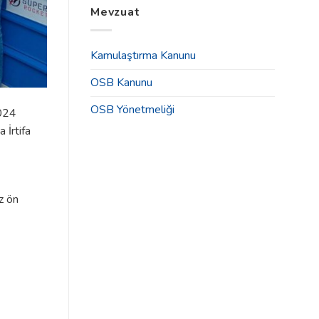
Tahsisleri
Mevzuat
2025
İlanı
Yılı
için
Olağan
Genel
Kamulaştırma Kanunu
Kurul
Toplantısı
OSB Kanunu
Duyurusu
için
OSB Yönetmeliği
2024
 İrtifa
z ön