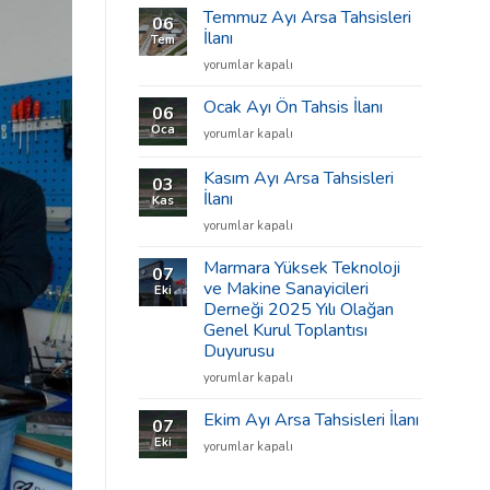
Temmuz Ayı Arsa Tahsisleri
06
İlanı
Tem
Temmuz
yorumlar kapalı
Ayı
Arsa
Ocak Ayı Ön Tahsis İlanı
06
Tahsisleri
Oca
Ocak
yorumlar kapalı
İlanı
Ayı
için
Ön
Kasım Ayı Arsa Tahsisleri
03
Tahsis
İlanı
Kas
İlanı
Kasım
için
yorumlar kapalı
Ayı
Arsa
Marmara Yüksek Teknoloji
07
Tahsisleri
ve Makine Sanayicileri
Eki
İlanı
Derneği 2025 Yılı Olağan
için
Genel Kurul Toplantısı
Duyurusu
Marmara
yorumlar kapalı
Yüksek
Teknoloji
Ekim Ayı Arsa Tahsisleri İlanı
07
ve
Eki
Ekim
yorumlar kapalı
Makine
Ayı
Sanayicileri
Arsa
Derneği