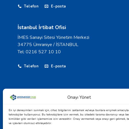
Telefon
E-posta
İstanbul İrtibat Ofisi
İMES Sanayi Sitesi Yönetim Merkezi
34775 Ümraniye / İSTANBUL
Tel: 0216 527 10 10
Telefon
E-posta
Onayı Yönet
© 2026 Marmara Yüksek Teknoloji ve Makine İhtisas 
En iyi deneyimleri sunmak için, cihaz bilgilerini saklamak ve/veya bunlara erişmek amacıyla 
teknolojiler kullanıyoruz. Bu teknolojilere izin vermek, bu sitedeki tarama davranışı veya be
kimlikler gibi verileri işlememize izin verecektir. Onay vermemek veya onayı geri çekmek, beli
KVKK Aydınlatma Metni
-
Çerez Politikası
ve işlevleri olumsuz etkileyebilir.