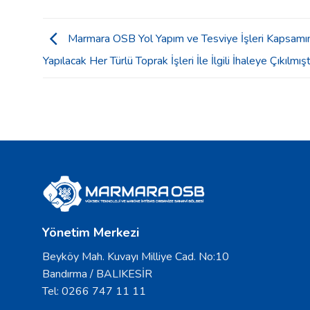
Marmara OSB Yol Yapım ve Tesviye İşleri Kapsamı
Yapılacak Her Türlü Toprak İşleri İle İlgili İhaleye Çıkılmışt
Yönetim Merkezi
Beyköy Mah. Kuvayı Milliye Cad. No:10
Bandırma / BALIKESİR
Tel: 0266 747 11 11