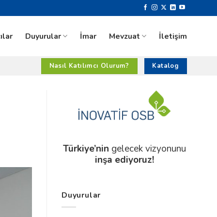
ılar
Duyurular
İmar
Mevzuat
İletişim
Nasıl Katılımcı Olurum?
Katalog
Türkiye’nin
gelecek vizyonunu
inşa ediyoruz!
Duyurular