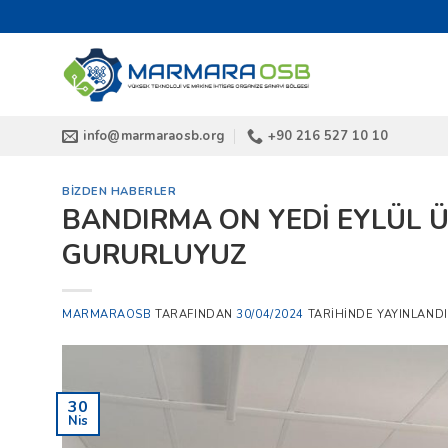
İçeriğe
atla
info@marmaraosb.org
+90 216 527 10 10
BIZDEN HABERLER
BANDIRMA ON YEDİ EYLÜL Ü
GURURLUYUZ
MARMARAOSB
TARAFINDAN
30/04/2024
TARIHINDE YAYINLANDI
30
Nis