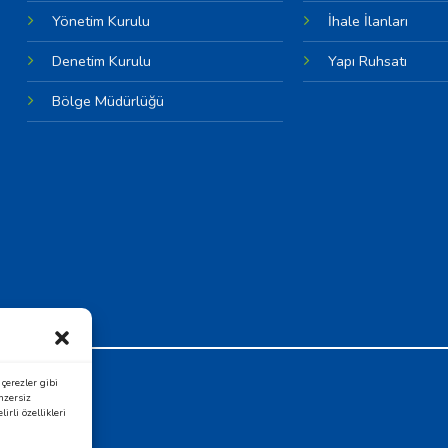
Yönetim Kurulu
İhale İlanları
Denetim Kurulu
Yapı Ruhsatı
Bölge Müdürlüğü
OSB
çerezler gibi
nzersiz
rli özellikleri