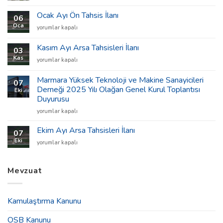
Ayı
Arsa
Ocak Ayı Ön Tahsis İlanı
06
Tahsisleri
Oca
Ocak
yorumlar kapalı
İlanı
Ayı
için
Ön
Kasım Ayı Arsa Tahsisleri İlanı
03
Tahsis
Kas
Kasım
yorumlar kapalı
İlanı
Ayı
için
Arsa
Marmara Yüksek Teknoloji ve Makine Sanayicileri
07
Tahsisleri
Derneği 2025 Yılı Olağan Genel Kurul Toplantısı
Eki
İlanı
Duyurusu
için
Marmara
yorumlar kapalı
Yüksek
Teknoloji
Ekim Ayı Arsa Tahsisleri İlanı
07
ve
Eki
Ekim
yorumlar kapalı
Makine
Ayı
Sanayicileri
Arsa
Derneği
Tahsisleri
Mevzuat
2025
İlanı
Yılı
için
Olağan
Genel
Kamulaştırma Kanunu
Kurul
Toplantısı
OSB Kanunu
Duyurusu