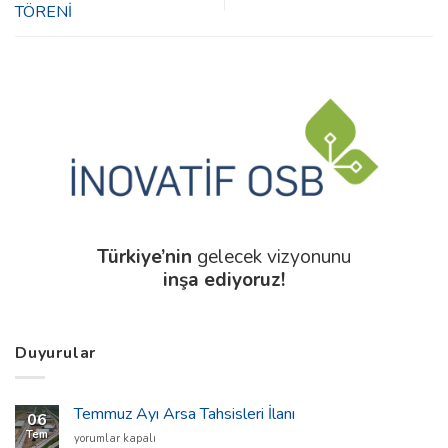
TÖRENİ
Türkiye’nin
gelecek vizyonunu
inşa ediyoruz!
Duyurular
Temmuz Ayı Arsa Tahsisleri İlanı
06
Tem
Temmuz
yorumlar kapalı