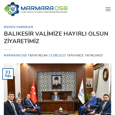
İçeriğe
atla
BIZDEN HABERLER
BALIKESİR VALİMİZE HAYIRLI OLSUN
ZİYARETİMİZ
MARMARAOSB
TARAFINDAN
31/08/2023
TARIHINDE YAYINLANDI
31
Ağu