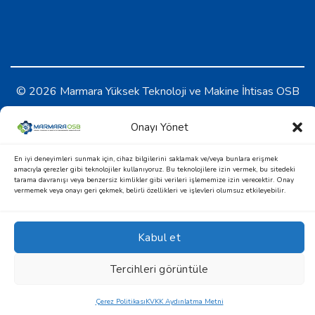
© 2026 Marmara Yüksek Teknoloji ve Makine İhtisas OSB
KVKK Aydınlatma Metni
-
Çerez Politikası
Onayı Yönet
En iyi deneyimleri sunmak için, cihaz bilgilerini saklamak ve/veya bunlara erişmek
amacıyla çerezler gibi teknolojiler kullanıyoruz. Bu teknolojilere izin vermek, bu sitedeki
tarama davranışı veya benzersiz kimlikler gibi verileri işlememize izin verecektir. Onay
vermemek veya onayı geri çekmek, belirli özellikleri ve işlevleri olumsuz etkileyebilir.
Kabul et
Design & Development by
Tercihleri görüntüle
Çerez Politikası
KVKK Aydınlatma Metni