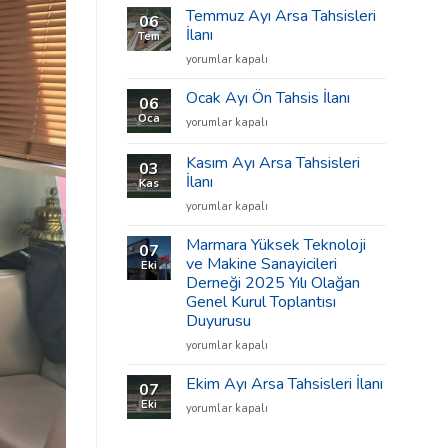
Temmuz Ayı Arsa Tahsisleri
06
İlanı
Tem
Temmuz
yorumlar kapalı
Ayı
Arsa
Ocak Ayı Ön Tahsis İlanı
06
Tahsisleri
Oca
Ocak
yorumlar kapalı
İlanı
Ayı
için
Ön
Kasım Ayı Arsa Tahsisleri
03
Tahsis
İlanı
Kas
İlanı
Kasım
için
yorumlar kapalı
Ayı
Arsa
Marmara Yüksek Teknoloji
07
Tahsisleri
ve Makine Sanayicileri
Eki
İlanı
Derneği 2025 Yılı Olağan
için
Genel Kurul Toplantısı
Duyurusu
Marmara
yorumlar kapalı
Yüksek
Teknoloji
Ekim Ayı Arsa Tahsisleri İlanı
07
ve
Eki
Ekim
yorumlar kapalı
Makine
Ayı
Sanayicileri
Arsa
Derneği