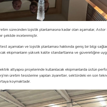
retim sürecinden lojistik planlamasına kadar olan aşamalar, Astor E
ir şekilde incelenmiştir.
 test aşamaları ve lojistik planlaması hakkında geniş bir bilgi sağlam
ınacak ekipmanların yüksek kalite standartlarına ve güvenirliğine u
elektrik altyapısı projelerinde kullanılacak ekipmanlarda üstün per
ji’nin üretim tesislerine yapılan ziyaretler, sektördeki en son tekn
ortaya koymaktadır.