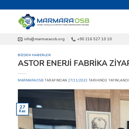
İçeriğe
atla
info@marmaraosb.org
+90 216 527 10 10
BIZDEN HABERLER
ASTOR ENERJİ FABRİKA ZİYA
MARMARAOSB
TARAFINDAN
27/11/2023
TARIHINDE YAYINLANDI
27
Kas