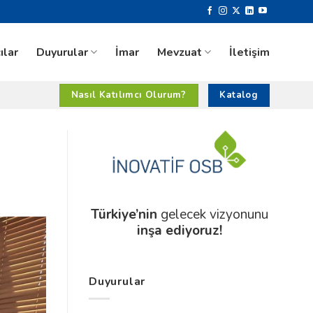
ılar
Duyurular
İmar
Mevzuat
İletişim
Nasıl Katılımcı Olurum?
Katalog
Türkiye’nin
gelecek vizyonunu
inşa ediyoruz!
Duyurular