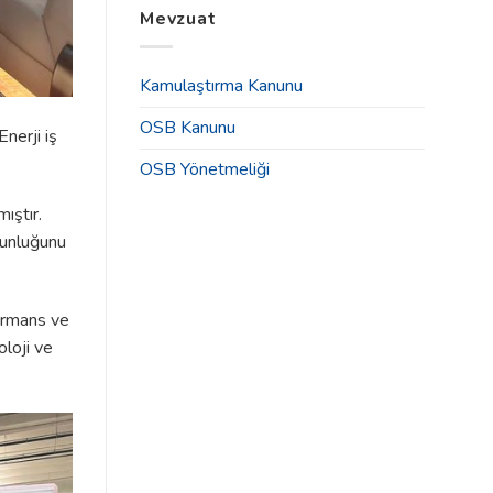
Tahsisleri
Mevzuat
2025
İlanı
Yılı
için
Olağan
Genel
Kamulaştırma Kanunu
Kurul
Toplantısı
OSB Kanunu
Duyurusu
nerji iş
için
OSB Yönetmeliği
ıştır.
ygunluğunu
formans ve
oloji ve